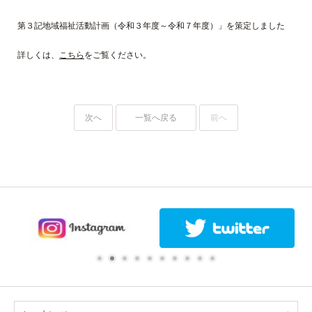
第３記地域福祉活動計画（令和３年度～令和７年度）」を策定しました
詳しくは、
こちら
をご覧ください。
次へ
一覧へ戻る
前へ
1
2
3
4
5
6
7
8
9
10