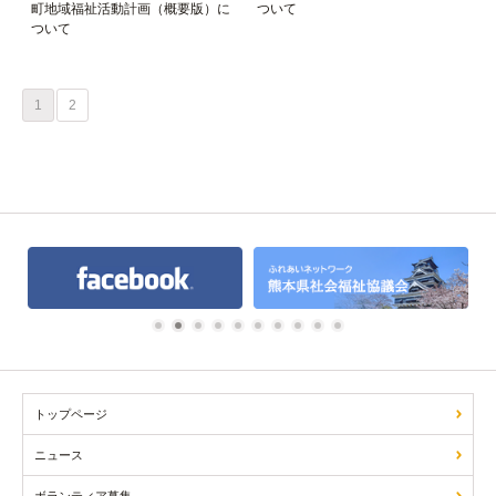
町地域福祉活動計画（概要版）に
ついて
ついて
1
2
1
2
3
4
5
6
7
8
9
10
トップページ
ニュース