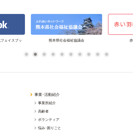
式フェイスブッ
熊本県社会福祉協議会
赤
1
2
3
4
5
6
7
8
9
10
事業･活動紹介
？
事業所紹介
高齢者
ボランティア
悩み･困りごと