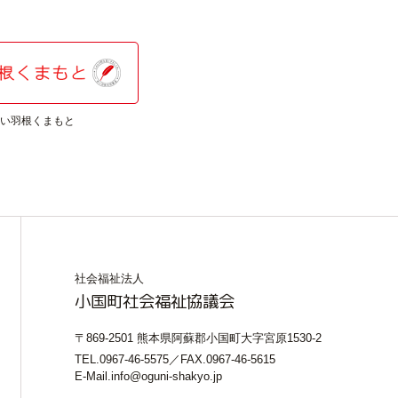
い羽根くまもと
日本赤十字社 熊本県支部
社会福祉法人
小国町社会福祉協議会
〒869-2501 熊本県阿蘇郡小国町大字宮原1530-2
TEL.0967-46-5575／FAX.0967-46-5615
E-Mail.info@oguni-shakyo.jp