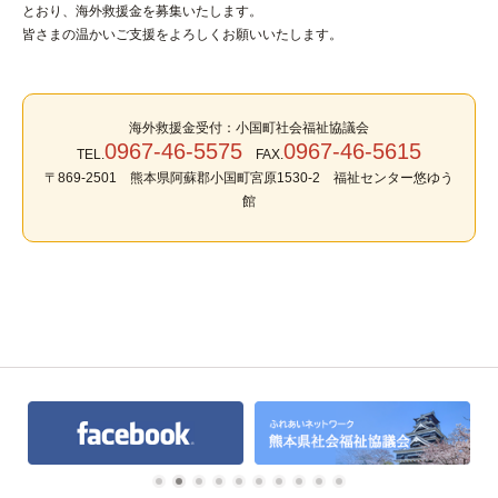
とおり、海外救援金を募集いたします。
皆さまの温かいご支援をよろしくお願いいたします。
海外救援金受付：小国町社会福祉協議会
0967-46-5575
0967-46-5615
TEL.
FAX.
〒869-2501 熊本県阿蘇郡小国町宮原1530-2 福祉センター悠ゆう
館
1
2
3
4
5
6
7
8
9
10