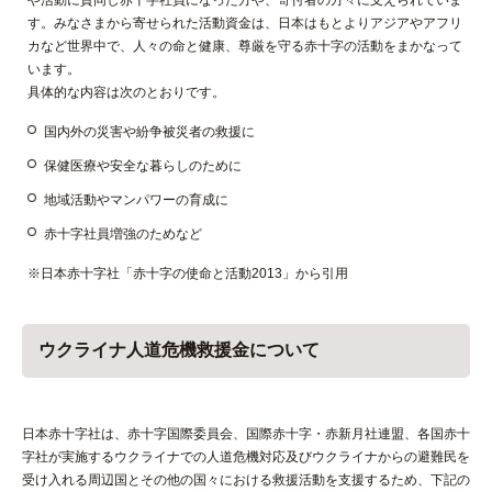
や活動に賛同し赤十字社員になった方や、寄付者の方々に支えられていま
す。みなさまから寄せられた活動資金は、日本はもとよりアジアやアフリ
カなど世界中で、人々の命と健康、尊厳を守る赤十字の活動をまかなって
います。
具体的な内容は次のとおりです。
国内外の災害や紛争被災者の救援に
保健医療や安全な暮らしのために
地域活動やマンパワーの育成に
赤十字社員増強のためなど
※日本赤十字社「赤十字の使命と活動2013」から引用
ウクライナ人道危機救援金について
日本赤十字社は、赤十字国際委員会、国際赤十字・赤新月社連盟、各国赤十
字社が実施するウクライナでの人道危機対応及びウクライナからの避難民を
受け入れる周辺国とその他の国々における救援活動を支援するため、下記の