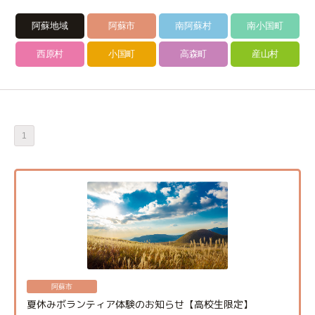
阿蘇地域
阿蘇市
南阿蘇村
南小国町
西原村
小国町
高森町
産山村
1
阿蘇市
夏休みボランティア体験のお知らせ【高校生限定】