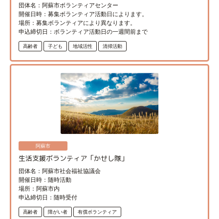
団体名：阿蘇市ボランティアセンター
開催日時：募集ボランティア活動日によります。
場所：募集ボランティアにより異なります。
申込締切日：ボランティア活動日の一週間前まで
高齢者
子ども
地域活性
清掃活動
阿蘇市
生活支援ボランティア「かせし隊」
団体名：阿蘇市社会福祉協議会
開催日時：随時活動
場所：阿蘇市内
申込締切日：随時受付
高齢者
障がい者
有償ボランティア