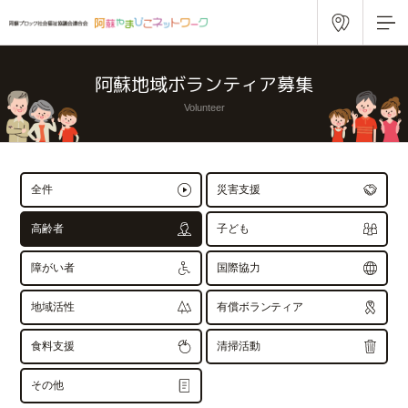
阿蘇地域ボランティア募集
Volunteer
全件
災害支援
高齢者
子ども
障がい者
国際協力
地域活性
有償ボランティア
食料支援
清掃活動
その他