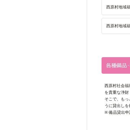
西原村地域
西原村地域
各種備品
西原村社会福
を貴重な浄財
そこで、もっ
うに貸出しを
※ 備品貸出