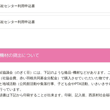
福祉センター利用申込書
福祉センター利用申込書
･機材の貸出について
祉協議会（のぎく荘）には、下記のような備品･機材などがあります。
（社協会費、赤い羽根共同募金分配金）で購入させていただいた物です
と地域活動（公民館活動や集落行事、子ども会やPTA活動、いきいき
行っています。
申請書は下記から印刷することが出来ます。印刷、記入後、西原村社会