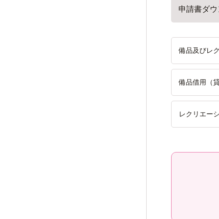
申請書ダウ
備品及びレ
備品借用（貸
レクリエー