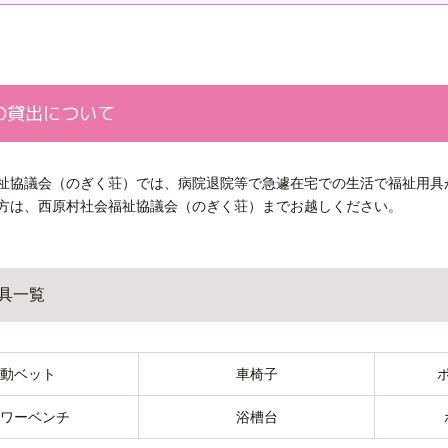
の貸出について
祉協議会（のぎく荘）では、病院退院等で急遽在宅での生活で福祉用具
方は、西原村社会福祉協議会（のぎく荘）までお越しください。
具一覧
動ベット
車椅子
ワーベンチ
浴槽台