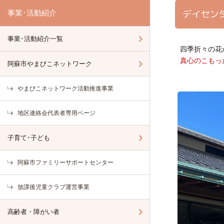
デイセン
事業･活動紹介
事業･活動紹介一覧
四季折々の花
真心のこもっ
阿蘇市やまびこネットワーク
やまびこネットワーク活動推進事業
地区連絡会代表者専用ページ
子育て･子ども
阿蘇市ファミリーサポートセンター
放課後児童クラブ運営事業
高齢者・障がい者