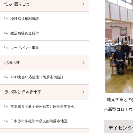
悩み･困りごと
地域福祉権利擁護
生活福祉資金貸付
フードバンク事業
地域活性
ASO出会い応援団（阿蘇市 婚活）
赤い羽根･日本赤十字
地元学童との
熊本県共同募金会阿蘇市共同募金委員会
※新型コロナウ
日本赤十字社熊本県支部阿蘇市地区
デイセンタ