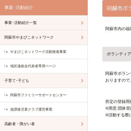
阿蘇市ボ
事業･活動紹介
事業･活動紹介一覧
阿蘇市内の福
阿蘇市やまびこネットワーク
やまびこネットワーク活動推進事業
ボランティ
地区連絡会代表者専用ページ
阿蘇市ボラン
おりますので
子育て･子ども
阿蘇市ファミリーサポートセンター
所定の登録用
※用意:団体
放課後児童クラブ運営事業
※活動する際
高齢者・障がい者