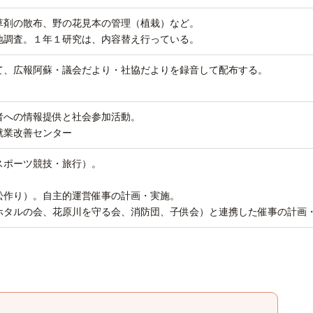
草剤の散布、野の花見本の管理（植栽）など。
調査。１年１研究は、内容替え行っている。
て、広報阿蘇・議会だより・社協だよりを録音して配布する。
者への情報提供と社会参加活動。
就業改善センター
スポーツ競技・旅行）。
。
松作り）。自主的運営催事の計画・実施。
ホタルの会、花原川を守る会、消防団、子供会）と連携した催事の計画