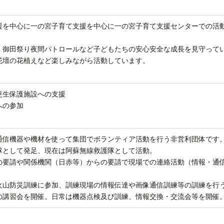
援を中心に一の宮子育て支援を中心に一の宮子育て支援センターでの活
、御田祭り夜間パトロールなど子どもたちの安心安全な成長を見守って
花壇の花植えなど楽しみながら活動しています。
更生保護施設への支援
への参加
通信機器や機材を使って集団でボランティア活動を行う非営利団体です
して発足、現在は阿蘇無線救護隊として活動。
の要請や関係機関（日赤等）からの要請で現場での連絡活動（情報・通
災訓練に参加、訓練現場の情報伝達や画像通信訓練等の訓練を行
会を開催。日常は機器点検及び訓練、情報交換・交流会等を開催