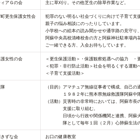
ティアＧの会
主に草刈り。その他芝生の除草作業など。
宮町更生保護女性会
犯罪のない明るい社会づくりに向けて子育て支
親子の悩み相談にのったりしています。
小学校への絵本の読み聞かせや通学路の見守り
阿蘇中央高校清峰校舎の方と阿蘇神社駐車場内
ご一緒できる方、入会お待ちしています。
保護女性の会
＜更生保護活動＞・保護観察処遇への協力 ・
＜犯罪・非行防止活動＞社会を明るくする運動
＜子育て支援活動＞
護隊
（目的）アマチュア無線従事者で構成、自己の
１９８２年に熊本県無線救護隊阿蘇中隊と
（活動）災害時の非常時においては、阿蘇市長
支援に取り組む。
日頃から行政や関係機関と連携、阿蘇火山防
隊として毎年１回（２月）心肺蘇生法の講習
団きずな会
お口の健康教室