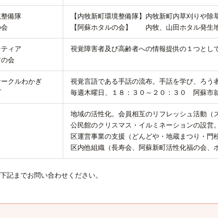
境整備隊
【内牧新町環境整備隊】内牧新町内草刈りや除
の会
【阿蘇ホタルの会】 内牧、山田ホタル発生地
ンティア
視覚障害者及び高齢者への情報提供の１つとし
アの会
サークルわかぎ
視覚言語である手話の流布。手話を学び、ろう
プ
毎週木曜日、１８：３０～２０：３０ 阿蘇市
地域の活性化。会員相互のリフレッシュ活動（
公民館のクリスマス・イルミネーションの設営
区運営事業の支援（どんどや・地蔵まつり・門
区内他組織（長寿会、阿蘇新町活性化福の会、
記までお問い合わせください。