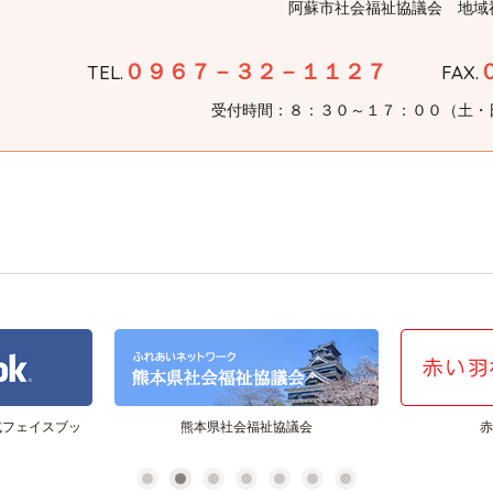
阿蘇市社会福祉協議会 地域
０９６７－３２－１１２７
TEL.
FAX.
受付時間：８：３０～１７：００（土・
式フェイスブッ
熊本県社会福祉協議会
赤
1
2
3
4
5
6
7