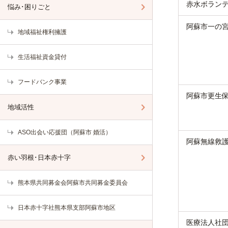
赤水ボラン
悩み･困りごと
阿蘇市一の
地域福祉権利擁護
生活福祉資金貸付
フードバンク事業
阿蘇市更生
地域活性
ASO出会い応援団（阿蘇市 婚活）
阿蘇無線救
赤い羽根･日本赤十字
熊本県共同募金会阿蘇市共同募金委員会
日本赤十字社熊本県支部阿蘇市地区
医療法人社